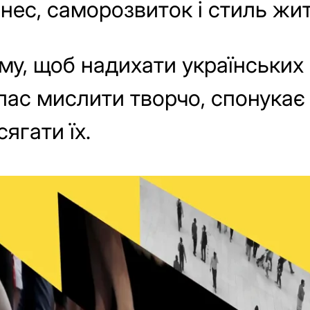
нес, саморозвиток і стиль жит
му, щоб надихати українських
клас мислити творчо, спонукає
сягати їх.