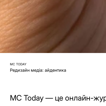
mc today
Редизайн медіа: айдентика
MC Today — це онлайн-жур